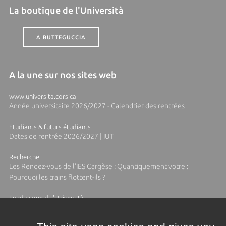
La boutique de l'Università
A BUTTEGUCCIA
A la une sur nos sites web
www.universita.corsica
Année universitaire 2026/2027 - Calendrier des rentrées
Etudiants & futurs étudiants
Dates de rentrée 2026/2027 | IUT
Recherche
Les Rendez-vous de l'IES Cargèse : Quantiquement votre :
Pourquoi les trains flottent-ils ?
Fundazione di l'Università
Résidence Ange Tomasi "Lagune and Zeste" avec la photographe
Diane Moulenc