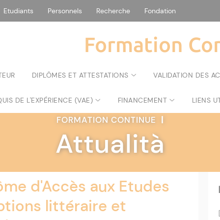
Etudiants
Personnels
Recherche
Fondation
Formation Con
TEUR
DIPLÔMES ET ATTESTATIONS
VALIDATION DES A
UIS DE L'EXPÉRIENCE (VAE)
FINANCEMENT
LIENS U
FORMATION CONTINUE
|
Attualità
ôme d'Accès aux Etudes
tions littéraire et