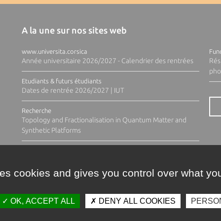
A la une sur nos sites web
www.universita.corsica
Fund
Année universitaire 2026/2027 - Calendrier des rentrées
Rés
pho
Etudiants & futurs étudiants
Dates de rentrée 2026/2027 | IUT
Recherche
Topology and Fractionalisation in Quantum Matter and
Synthetic Platforms
ses cookies and gives you control over what you
OK, ACCEPT ALL
DENY ALL COOKIES
PERSO
Contacts
Plan d'accès
Espace 