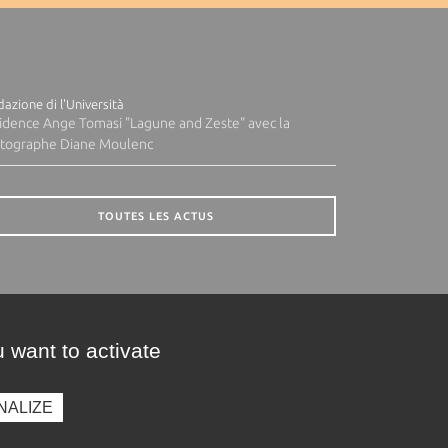
azione di l'Università
idence Ange Tomasi "Lagune and Zeste" avec la
tographe Diane Moulenc
TOUTES LES ACTUS
 want to activate
NALIZE
presse
Photothèque
Recrutement
Marchés publics