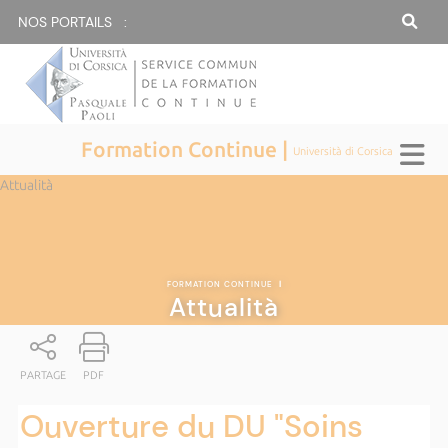
NOS PORTAILS :
Formation Continue |
Università di Corsica
Attualità
FORMATION CONTINUE
|
Attualità
PARTAGE
PDF
Ouverture du DU "Soins