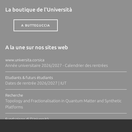
La boutique de l'Università
A BUTTEGUCCIA
A la une sur nos sites web
www.universita.corsica
Année universitaire 2026/2027 - Calendrier des rentrées
Etudiants & futurs étudiants
Dates de rentrée 2026/2027 | IUT
Recherche
Topology and Fractionalisation in Quantum Matter and Synthetic
Platforms
Fundazione di l'Università
Résidence Ange Tomasi "Lagune and Zeste" avec la photographe
Diane Moulenc