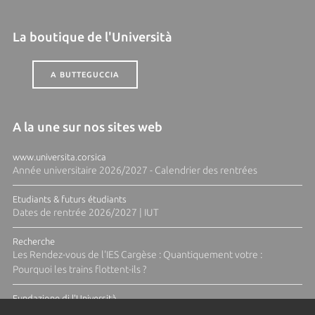
La boutique de l'Università
A BUTTEGUCCIA
A la une sur nos sites web
www.universita.corsica
Année universitaire 2026/2027 - Calendrier des rentrées
Etudiants & futurs étudiants
Dates de rentrée 2026/2027 | IUT
Recherche
Les Rendez-vous de l'IES Cargèse : Quantiquement votre :
Pourquoi les trains flottent-ils ?
Fundazione di l'Università
Résidence Ange Tomasi "Lagune and Zeste" avec la photographe