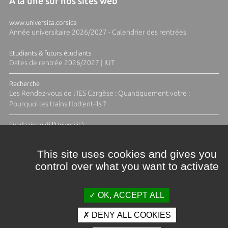
A la une sur nos sites web
www.universita.corsica
Année universitaire 2026/2027 - Calendrier des rentrées
Etudiants & futurs étudiants
Dates de rentrée 2026/2027 | IUT
Recherche
Les Rendez-vous de l'IES Cargèse : Quantiquement votre :
Pourquoi les trains flottent-ils ?
Fundazione di l'Università
Résidence Ange Tomasi "Lagune and Zeste" avec la photographe
Diane Moulenc
This site uses cookies and gives you
control over what you want to activate
TOUTES LES ACTUS
OK, ACCEPT ALL
DENY ALL COOKIES