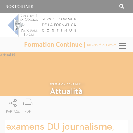
NOS PORTAILS :
Formation Continue |
Università di Corsica
Attualità
FORMATION CONTINUE
|
Attualità
PARTAGE
PDF
examens DU journalisme,