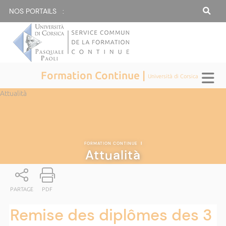
NOS PORTAILS :
Formation Continue |
Università di Corsica
Attualità
FORMATION CONTINUE
|
Attualità
PARTAGE
PDF
Remise des diplômes des 3