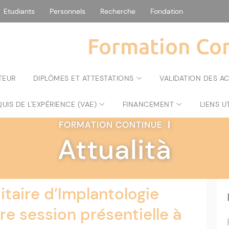
Etudiants
Personnels
Recherche
Fondation
Formation Con
TEUR
DIPLÔMES ET ATTESTATIONS
VALIDATION DES A
UIS DE L'EXPÉRIENCE (VAE)
FINANCEMENT
LIENS U
FORMATION CONTINUE
|
Attualità
taire d’Implantologie
ère session présentielle à