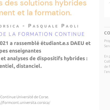
 des solutions hybrides
ent et la formation.
 o r s i c a - P a s q u a l e P a o l i
C
DE LA FORMATION CONTINUE
Pro
 2021 a rassemblé étudiant.e.s DAEU et
Ser
pes enseignantes
En p
et analyses de dispositifs hybrides :
Col
entiel, distanciel.
de 
l'e
 Continue
Université de Corse.
formcont.universita.corsica
/