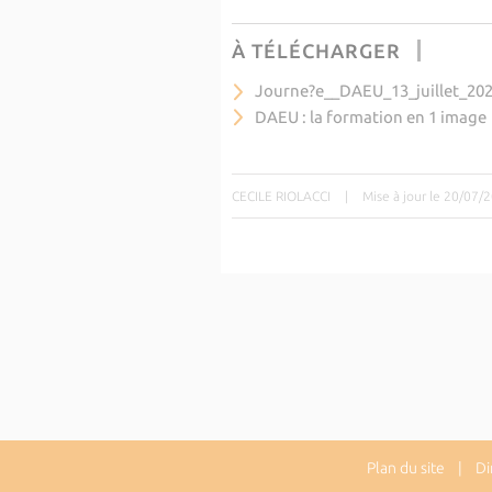
À TÉLÉCHARGER
Journe?e__DAEU_13_juillet_202
DAEU : la formation en 1 image
CECILE RIOLACCI
|
Mise à jour le 20/07/
Plan du site
| Dire