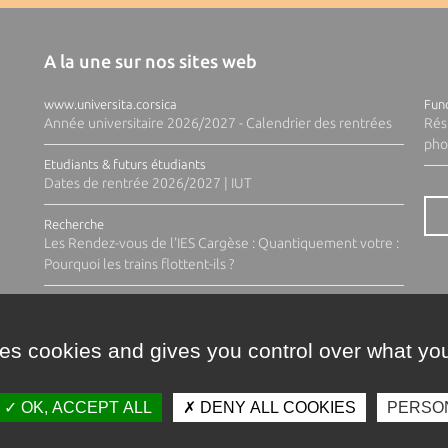
A la une sur nos sites web
www.universita.corsica
Fund
Année universitaire 2026/2027 - Calendrier des rentrées
Rés
pho
Etudiants & futurs étudiants
Dates de rentrée 2026/2027 | IUT
Recherche
Les Rendez-vous de l'IES Cargèse : Quantiquement votre :
Pourquoi les trains flottent-ils ?
ses cookies and gives you control over what you
OK, ACCEPT ALL
DENY ALL COOKIES
PERSO
Contacts
Plan d'accès
Espace 