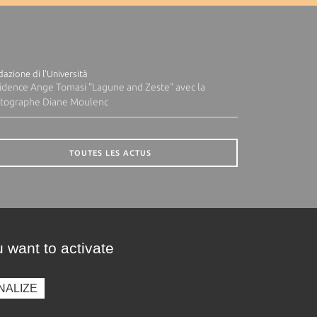
azione di l'Università
idence Ange Tomasi "Lagune and Zeste" avec la
tographe Diane Moulenc
TOUTES LES ACTUS
 want to activate
NALIZE
presse
Photothèque
Recrutement
Marchés publics