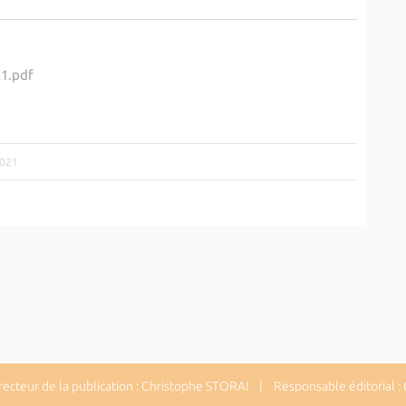
1.pdf
2021
cteur de la publication : Christophe STORAI | Responsable éditorial :