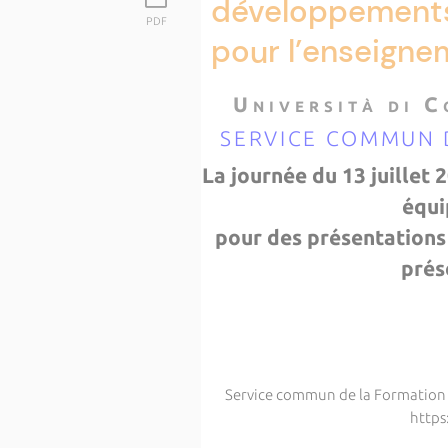
développements
PDF
pour l’enseignem
U n i v e r s i t à d i C
SERVICE COMMUN 
La journée du 13 juillet
équi
pour des présentations 
prés
Service commun de la Formation
https://