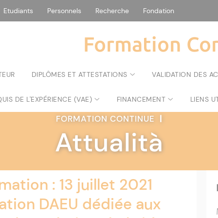
Etudiants
Personnels
Recherche
Fondation
Formation Con
TEUR
DIPLÔMES ET ATTESTATIONS
VALIDATION DES A
UIS DE L'EXPÉRIENCE (VAE)
FINANCEMENT
LIENS U
FORMATION CONTINUE
|
Attualità
ation : 13 juillet 2021
ation DAEU dédiée aux