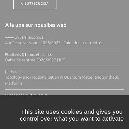
A BUTTEGUCCIA
A la une sur nos sites web
www.universita.corsica
Année universitaire 2026/2027 - Calendrier des rentrées
Etudiants & futurs étudiants
Dates de rentrée 2026/2027 | IUT
Recherche
Topology and Fractionalisation in Quantum Matter and Synthetic
Platforms
Fundazione di l'Università
Résidence Ange Tomasi "Lagune and Zeste" avec la photographe
Diane Moulenc
This site uses cookies and gives you
control over what you want to activate
TOUTES LES ACTUS