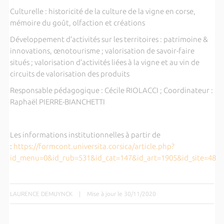
Culturelle : historicité de la culture de la vigne en corse,
mémoire du goût, olfaction et créations
Développement d’activités sur les territoires : patrimoine &
innovations, œnotourisme ; valorisation de savoir-faire
situés ; valorisation d’activités liées à la vigne et au vin de
circuits de valorisation des produits
Responsable pédagogique : Cécile RIOLACCI ; Coordinateur :
Raphaël PIERRE-BIANCHETTI
Les informations institutionnelles à partir de
:
https://formcont.universita.corsica/article.php?
id_menu=0&id_rub=531&id_cat=147&id_art=1905&id_site=48
LAURENCE DEMUYNCK
|
Mise à jour le 30/11/2020