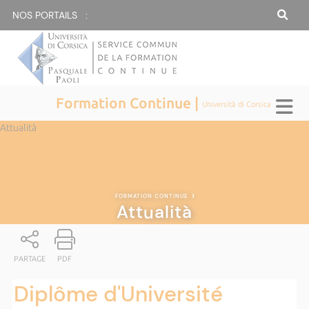
NOS PORTAILS :
Formation Continue |
Università di Corsica
Attualità
FORMATION CONTINUE
|
Attualità
PARTAGE
PDF
Diplôme d'Université