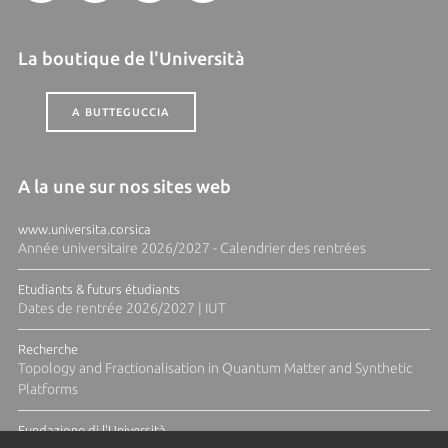
La boutique de l'Università
A BUTTEGUCCIA
A la une sur nos sites web
www.universita.corsica
Année universitaire 2026/2027 - Calendrier des rentrées
Etudiants & futurs étudiants
Dates de rentrée 2026/2027 | IUT
Recherche
Topology and Fractionalisation in Quantum Matter and Synthetic
Platforms
Fundazione di l'Università