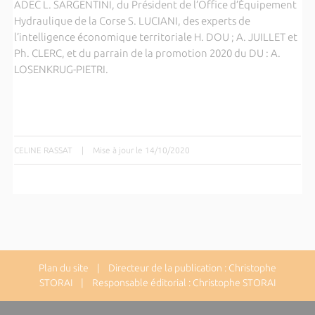
ADEC L. SARGENTINI, du Président de l’Office d’Équipement
Hydraulique de la Corse S. LUCIANI, des experts de
l’intelligence économique territoriale H. DOU ; A. JUILLET et
Ph. CLERC, et du parrain de la promotion 2020 du DU : A.
LOSENKRUG-PIETRI.
CELINE RASSAT
|
Mise à jour le 14/10/2020
Plan du site
| Directeur de la publication : Christophe
STORAI | Responsable éditorial : Christophe STORAI