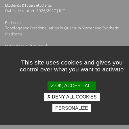
Etudiants & futurs étudiants
Dates de rentrée 2026/2027 | IUT
Recherche
Topology and Fractionalisation in Quantum Matter and Synthetic
Platforms
Fundazione di l'Università
Résidence Ange Tomasi "Lagune and Zeste" avec la photographe
Diane Moulenc
This site uses cookies and gives you
control over what you want to activate
TOUTES LES ACTUS
OK, ACCEPT ALL
DENY ALL COOKIES
Crédits et mentions légales
PERSONALIZE
Contacts
Plan d'accès
Espace presse
Photothèque
Recrutement
Marchés publics