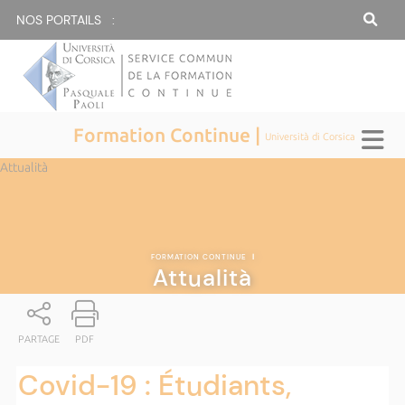
NOS PORTAILS :
Formation Continue |
Università di Corsica
Attualità
FORMATION CONTINUE
|
Attualità
PARTAGE
PDF
Covid-19 : Étudiants,