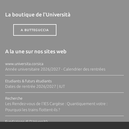
La boutique de l'Università
A BUTTEGUCCIA
A la une sur nos sites web
www.universita.corsica
Année universitaire 2026/2027 - Calendrier des rentrées
Etudiants & futurs étudiants
Dates de rentrée 2026/2027 | IUT
Recherche
Les Rendez-vous de l'IES Cargèse : Quantiquement votre :
Pourquoi les trains flottent-ils ?
Fundazione di l'Università
Résidence Ange Tomasi "Lagune and Zeste" avec la photographe