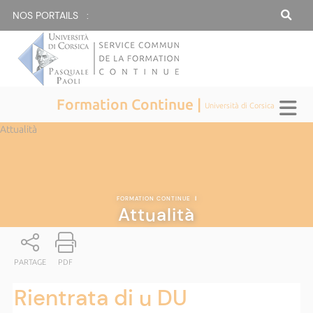
NOS PORTAILS :
Formation Continue |
Università di Corsica
Attualità
FORMATION CONTINUE
|
Attualità
PARTAGE
PDF
Rientrata di u DU