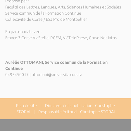
Proposé par :
Faculté des Lettres, Langues, Arts, Sciences Humaines et Sociales
Service commun de la Formation Continue
Collectivité de Corse / ESJ Pro de Montpellier
En partenariat avec :
France 3 Corse ViaStella, RCFM, ViàTelePaese, Corse Net Infos
Aurélie OTTOMANI, Service commun de la Formation
Continue
0495450017
|
ottomani@universita.corsica
Plan du site
| Directeur de la publication : Christophe
STORAI | Responsable éditorial : Christophe STORAI