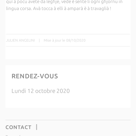
quì à pocu avete da leghje, vede è sente li ogni ghjornu in
lingua corsa. Avà tocca à elli à amparà è à travaglià !
JULIEN ANGELINI
|
Mise à jour le 08/10/2020
RENDEZ-VOUS
Lundi 12 octobre 2020
CONTACT