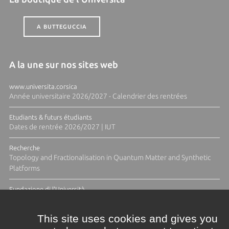
A BUTTEGUCCIA
A la une sur nos sites web
www.universita.corsica
Année universitaire 2026/2027 - Calendrier des rentrées
Etudiants & futurs étudiants
Dates de rentrée 2026/2027 | IUT
Recherche
Topology and Fractionalisation in Quantum Matter and Synthetic
Platforms
Fundazione di l'Università
Résidence Ange Tomasi "Lagune and Zeste" avec la photographe
Diane Moulenc
This site uses cookies and gives you