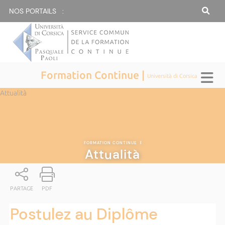
NOS PORTAILS :
Formation Continue |
Università di Corsica
Attualità
FORMATION CONTINUE
|
Attualità
PARTAGE
PDF
Postulez au Diplôme