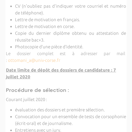
CV (n'oubliez pas d'indiquer votre courriel et numé
ro
de t
élé
phone).
Lettre de motivation en français.
Lettre de motivation en corse.
Copie du dernier diplôme obtenu ou attestation de
réussite bac+3.
Photocopie d
’
une pi
è
ce d
’
identit
é.
Le dossier complet est à adresser par mail
:
ottomani_a@univ-corse.fr
Date limite de dépôt des dossiers de candidature : 7
juillet 2020
Proc
édure de sélection :
Courant juillet 2020 :
évaluation des dossiers et premi
è
re sélection.
Convocation pour un e
nsemble de tests de corsophonie
(
écrit-oral) et de journalisme.
Entretiens avec un jury.