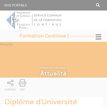
NOS PORTAILS :
Formation Continue |
Università di Corsica
Attualità
FORMATION CONTINUE
|
Attualità
PARTAGE
PDF
Diplôme d'Université