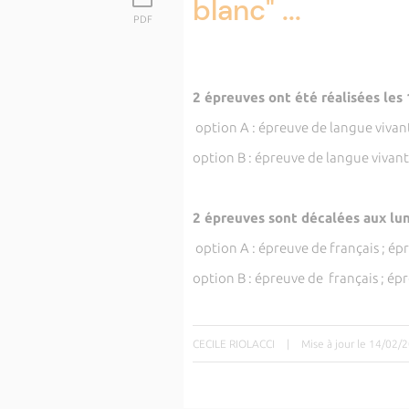
blanc" ...
PDF
2 épreuves ont été réalisées les 
option A : épreuve de langue viva
option B : épreuve de langue viva
2 épreuves sont décalées aux lun
option A : épreuve de français ; ép
option B : épreuve de français ; ép
CECILE RIOLACCI
|
Mise à jour le 14/02/