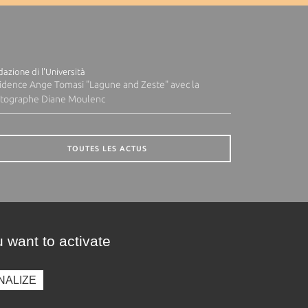
azione di l'Università
idence Ange Tomasi "Lagune and Zeste" avec la
tographe Diane Moulenc
TOUTES LES ACTUS
 want to activate
NALIZE
presse
Photothèque
Recrutement
Marchés publics