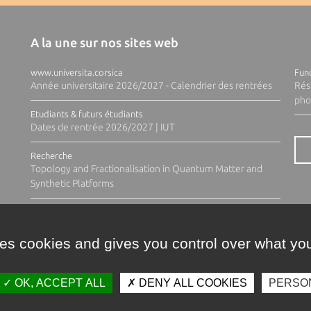
A la une sur nos sites web
www.universita.corsica
Fund
Année universitaire 2026/2027 - Calendrier des rentrées
Rés
pho
Etudiants & futurs étudiants
Dates de rentrée 2026/2027 | IUT
Recherche
Topology and Fractionalisation in Quantum Matter and
Synthetic Platforms
ses cookies and gives you control over what you
OK, ACCEPT ALL
DENY ALL COOKIES
PERSO
Contacts
Plan d'accès
Espace 