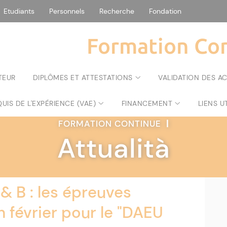
Etudiants
Personnels
Recherche
Fondation
Formation Con
TEUR
DIPLÔMES ET ATTESTATIONS
VALIDATION DES A
UIS DE L'EXPÉRIENCE (VAE)
FINANCEMENT
LIENS U
FORMATION CONTINUE
|
Attualità
& B : les épreuves
février pour le "DAEU