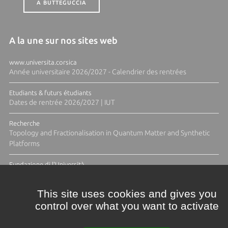
A BUTTEGUCCIA
A la une sur nos sites web
www.universita.corsica
Année universitaire 2026/2027 - Calendrier des rentrées
Etudiants & futurs étudiants
Dates de rentrée 2026/2027 | IUT
Recherche
Topology and Fractionalisation in Quantum Matter and Synthetic
Platforms
Fundazione di l'Università
Résidence Ange Tomasi "Lagune and Zeste" avec la photographe
Diane Moulenc
This site uses cookies and gives you
control over what you want to activate
TOUTES LES ACTUS