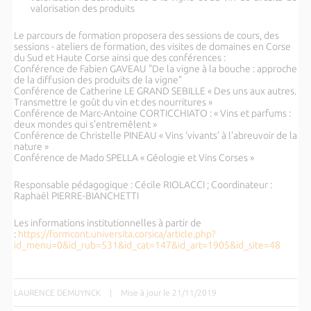
valorisation des produits
Le parcours de formation proposera des sessions de cours, des
sessions - ateliers de formation, des visites de domaines en Corse
du Sud et Haute Corse ainsi que des conférences :
Conférence de Fabien GAVEAU "De la vigne à la bouche : approche
de la diffusion des produits de la vigne"
Conférence de Catherine LE GRAND SEBILLE « Des uns aux autres.
Transmettre le goût du vin et des nourritures »
Conférence de Marc-Antoine CORTICCHIATO : « Vins et parfums :
deux mondes qui s'entremêlent »
Conférence de Christelle PINEAU « Vins ‘vivants’ à l'abreuvoir de la
nature »
Conférence de Mado SPELLA « Géologie et Vins Corses »
Responsable pédagogique : Cécile RIOLACCI ; Coordinateur :
Raphaël PIERRE-BIANCHETTI
Les informations institutionnelles à partir de
:
https://formcont.universita.corsica/article.php?
id_menu=0&id_rub=531&id_cat=147&id_art=1905&id_site=48
LAURENCE DEMUYNCK
|
Mise à jour le 21/11/2019