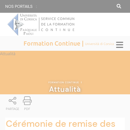
NOS PORTAILS :
Formation Continue |
Università di Corsica
Attualità
FORMATION CONTINUE
|
Attualità
PARTAGE
PDF
Cérémonie de remise des