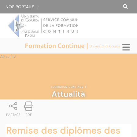
NOS PORTAILS :
Formation Continue |
Università di Corsica
Attualità
FORMATION CONTINUE
|
Attualità
PARTAGE
PDF
Remise des diplômes des