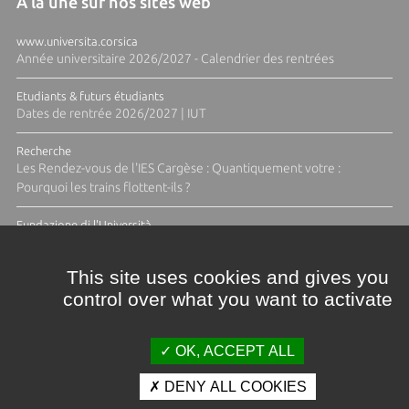
A la une sur nos sites web
www.universita.corsica
Année universitaire 2026/2027 - Calendrier des rentrées
Etudiants & futurs étudiants
Dates de rentrée 2026/2027 | IUT
Recherche
Les Rendez-vous de l'IES Cargèse : Quantiquement votre :
Pourquoi les trains flottent-ils ?
Fundazione di l'Università
Résidence Ange Tomasi "Lagune and Zeste" avec la photographe
Diane Moulenc
This site uses cookies and gives you
control over what you want to activate
TOUTES LES ACTUS
OK, ACCEPT ALL
DENY ALL COOKIES