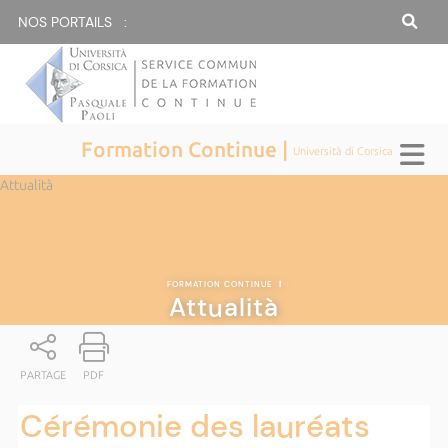
NOS PORTAILS :
Formation Continue |
Università di Corsica
Attualità
FORMATION CONTINUE
|
Attualità
PARTAGE
PDF
Cérémonie des lauréats