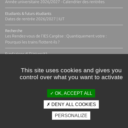
Année universitaire 2026/2027 - Calendrier des rentrées
Etudiants & futurs étudiants
Dates de rentrée 2026/2027 | IUT
Recherche
Les Rendez-vous de l'IES Cargèse : Quantiquement votre :
Pourquoi les trains flottent-ils ?
Fundazione di l'Università
Résidence Ange Tomasi "Lagune and Zeste" avec la photographe
Diane Moulenc
This site uses cookies and gives you
control over what you want to activate
TOUTES LES ACTUS
OK, ACCEPT ALL
DENY ALL COOKIES
Crédits et mentions légales
PERSONALIZE
Contacts
Plan d'accès
Espace presse
Photothèque
Recrutement
Marchés publics