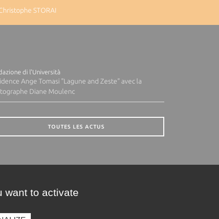
 Christophe STORAI
azione di l'Università
idence Ange Tomasi "Lagune and Zeste" avec la
tographe Diane Moulenc
TOUTES LES ACTUS
 want to activate