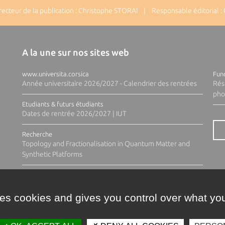
cteur de la publication : Christophe STORAI | Responsable éditorial :
A la une sur nos sites web
www.universita.corsica
Fund
Année universitaire 2026/2027 - Calendrier des rentrées
Rés
pho
Etudiants & futurs étudiants
Dates de rentrée 2026/2027 | IUT
Recherche
Topology and Fractionalisation in Quantum Matter and
Synthetic Platforms
ses cookies and gives you control over what you