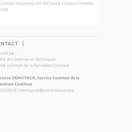
Amphi Acquaviva, IUT di Corsica, Campus Grimaldi,
Corti
ONTACT
posé par :
ulté des Sciences et Techniques
vice commun de la Formation Continue
rence DEMUYNCK, Service Commun de la
mation Continue
5450618
|
ldemuynck@universita.corsica