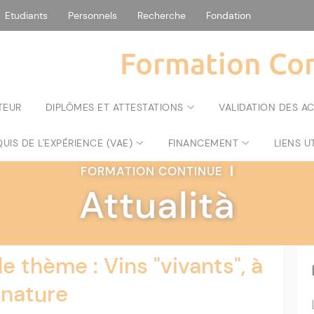
Etudiants
Personnels
Recherche
Fondation
Formation Con
TEUR
DIPLÔMES ET ATTESTATIONS
VALIDATION DES A
UIS DE L'EXPÉRIENCE (VAE)
FINANCEMENT
LIENS U
FORMATION CONTINUE
|
Attualità
e thème : Vins "vivants", à
 nature