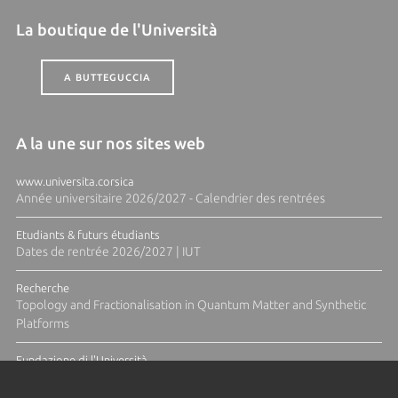
La boutique de l'Università
A BUTTEGUCCIA
A la une sur nos sites web
www.universita.corsica
Année universitaire 2026/2027 - Calendrier des rentrées
Etudiants & futurs étudiants
Dates de rentrée 2026/2027 | IUT
Recherche
Topology and Fractionalisation in Quantum Matter and Synthetic
Platforms
Fundazione di l'Università
Résidence Ange Tomasi "Lagune and Zeste" avec la photographe
Diane Moulenc