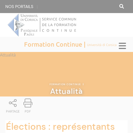
NOS PORTAILS :
Formation Continue |
Università di Corsica
Attualità
FORMATION CONTINUE
|
Attualità
PARTAGE
PDF
Élections : représentants