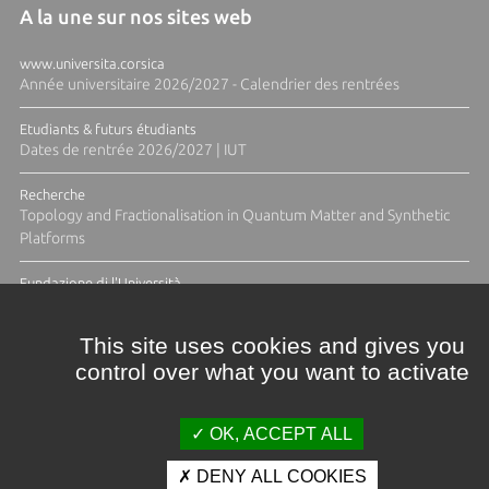
A la une sur nos sites web
www.universita.corsica
Année universitaire 2026/2027 - Calendrier des rentrées
Etudiants & futurs étudiants
Dates de rentrée 2026/2027 | IUT
Recherche
Topology and Fractionalisation in Quantum Matter and Synthetic
Platforms
Fundazione di l'Università
Résidence Ange Tomasi "Lagune and Zeste" avec la photographe
Diane Moulenc
This site uses cookies and gives you
control over what you want to activate
TOUTES LES ACTUS
OK, ACCEPT ALL
DENY ALL COOKIES