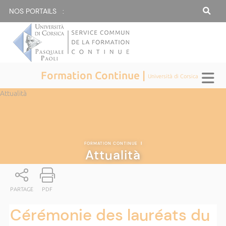
NOS PORTAILS :
Formation Continue |
Università di Corsica
Attualità
FORMATION CONTINUE
|
Attualità
PARTAGE
PDF
Cérémonie des lauréats du