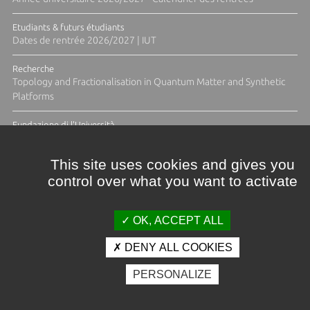
Etudiants & futurs étudiants
Dates de rentrée 2026/2027 | IUT
Recherche
Topology and Fractionalisation in Quantum Matter and Synthetic
Platforms
Fundazione di l'Università
Résidence Ange Tomasi "Lagune and Zeste" avec la photographe
Diane Moulenc
This site uses cookies and gives you
control over what you want to activate
TOUTES LES ACTUS
OK, ACCEPT ALL
DENY ALL COOKIES
Crédits et mentions légales
PERSONALIZE
Contacts
Plan d'accès
Espace presse
Photothèque
Recrutement
Marchés publics