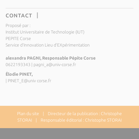
CONTACT
Proposé par :
Institut Universitaire de Technologie (IUT)
PEPITE Corse
Service d’Innovation Lieu d’EXpérimentation
alexandra PAGNI, Responsable Pépite Corse
0622193343
|
pagni_a@univ-corse.fr
Élodie PINET,
|
PINET_E@univ corse.fr
Plan du site
| Directeur de la publication : Christophe
STORAI | Responsable éditorial : Christophe STORAI