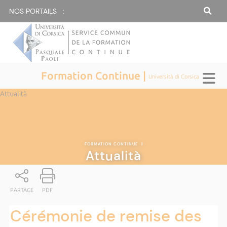
NOS PORTAILS :
Formation Continue |
Università di Corsica
Attualità
FORMATION CONTINUE
|
Attualità
PARTAGE
PDF
Cérémonie de remise des