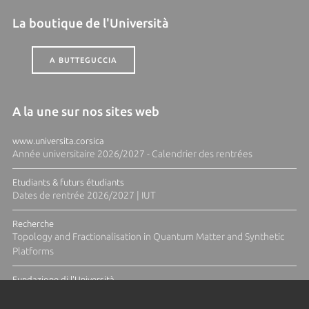
La boutique de l'Università
A BUTTEGUCCIA
A la une sur nos sites web
www.universita.corsica
Année universitaire 2026/2027 - Calendrier des rentrées
Etudiants & futurs étudiants
Dates de rentrée 2026/2027 | IUT
Recherche
Topology and Fractionalisation in Quantum Matter and Synthetic
Platforms
Fundazione di l'Università
Résidence Ange Tomasi "Lagune and Zeste" avec la photographe
Diane Moulenc