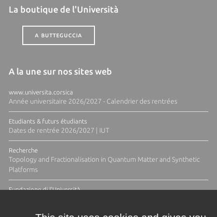
La boutique de l'Università
A BUTTEGUCCIA
A la une sur nos sites web
www.universita.corsica
Année universitaire 2026/2027 - Calendrier des rentrées
Etudiants & futurs étudiants
Dates de rentrée 2026/2027 | IUT
Recherche
Topology and Fractionalisation in Quantum Matter and Synthetic
Platforms
Fundazione di l'Università
Résidence Ange Tomasi "Lagune and Zeste" avec la photographe
Diane Moulenc