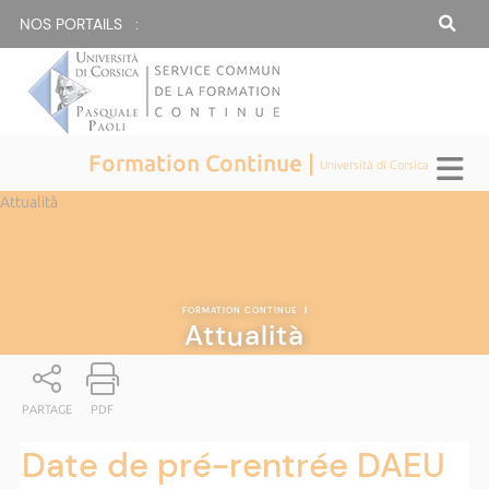
NOS PORTAILS :
Formation Continue |
Università di Corsica
Attualità
FORMATION CONTINUE
|
Attualità
PARTAGE
PDF
Date de pré-rentrée DAEU