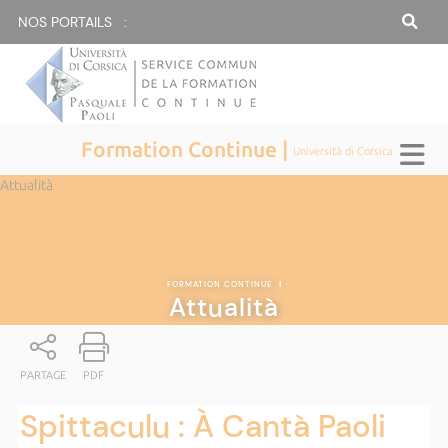
NOS PORTAILS :
Formation Continue |
Università di Corsica
Attualità
FORMATION CONTINUE
|
Attualità
PARTAGE
PDF
Spittaculu : À Cantà Paoli