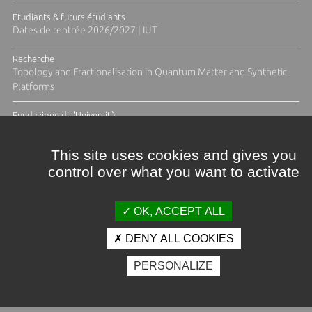
Etudiants & futurs étudiants
Dates de rentrée 2026/2027 | IUT
Recherche
Topology and Fractionalisation in Quantum Matter and Synthetic
Platforms
Fundazione di l'Università
Résidence Ange Tomasi "Lagune and Zeste" avec la photographe
Diane Moulenc
This site uses cookies and gives you
control over what you want to activate
TOUTES LES ACTUS
OK, ACCEPT ALL
DENY ALL COOKIES
Crédits et mentions légales
PERSONALIZE
Contacts
Plan d'accès
Espace presse
Photothèque
Recrutement
Marchés publics