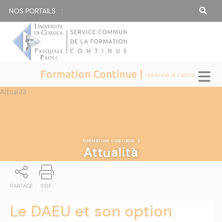
NOS PORTAILS :
Formation Continue |
Università di Corsica
Attualità
FORMATION CONTINUE
|
Attualità
PARTAGE
PDF
Le DAEU et son option