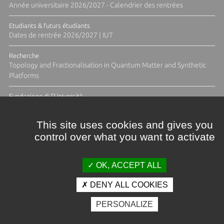
Année universitaire 2026/2027 - Calendrier des rentrées
Etudiants & futurs étudiants
Dates de rentrée 2026/2027 | IUT
Recherche
Topology and Fractionalisation in Quantum Matter and Synthetic
Platforms
Fundazione di l'Università
Résidence Ange Tomasi "Lagune and Zeste" avec la photographe
Diane Moulenc
This site uses cookies and gives you
control over what you want to activate
TOUTES LES ACTUS
OK, ACCEPT ALL
DENY ALL COOKIES
Crédits et mentions légales
PERSONALIZE
Contacts
Plan d'accès
Espace presse
Photothèque
Recrutement
Marchés publics