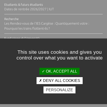
Etudiants & futurs étudiants
Dates de rentrée 2026/2027 | IUT
Recherche
Les Rendez-vous de l'IES Cargèse : Quantiquement votre :
Pourquoi les trains flottent-ils ?
Fundazione di l'Università
Résidence Ange Tomasi "Lagune and Zeste" avec la photographe
Diane Moulenc
This site uses cookies and gives you
control over what you want to activate
TOUTES LES ACTUS
OK, ACCEPT ALL
DENY ALL COOKIES
Crédits et mentions légales
PERSONALIZE
Contacts
Plan d'accès
Espace presse
Photothèque
Recrutement
Marchés publics