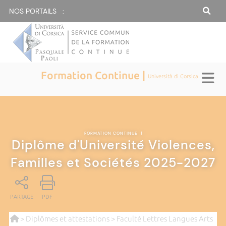
NOS PORTAILS :
Formation Continue |
Università di Corsica
FORMATION CONTINUE
|
Diplôme d'Université Violences,
Familles et Sociétés 2025-2027
PARTAGE
PDF
>
Diplômes et attestations
>
Faculté Lettres Langues Arts