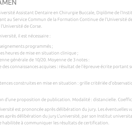
XAMEN
versité Assistant Dentaire en Chirurgie Buccale, Diplôme de l’Instit
hant au Service Commun de la Formation Continue de l’Université d
l’Université de Corse.
ersité, il est nécessaire :
enseignements programmés ;
 des heures de mise en situation clinique ;
enne générale de 10/20. Moyenne de 3 notes :
e des connaissances acquises : résultat de l’épreuve écrite portant s
ences construites en mise en situation : grille critériée d’observati
on d’une proposition de publication. Modalité : distancielle. Coeffic
ersité est prononcée après délibération du jury. Les éventuelles val
après délibération du jury L’université, par son Institut universit
 habilitée à communiquer les résultats de certification.