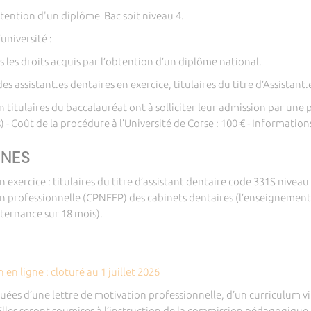
tention d'un diplôme Bac soit niveau 4.
université :
 les droits acquis par l’obtention d’un diplôme national.
es assistant.es dentaires en exercice, titulaires du titre d’Assistant
on titulaires du baccalauréat ont à solliciter leur admission par un
 - Coût de la procédure à l’Université de Corse : 100 € - Informations
RNES
n exercice : titulaires du titre d’assistant dentaire code 331S niveau
on professionnelle (CPNEFP) des cabinets dentaires (l’enseignement 
lternance sur 18 mois).
 en ligne : cloturé au 1 juillet 2026
ées d’une lettre de motivation professionnelle, d’un curriculum vi
lles seront soumises à l’instruction de la commission pédagogique