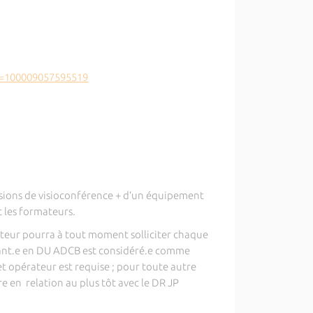
d=100009057595519
sessions de visioconférence + d’un équipement
c les formateurs.
ateur pourra à tout moment solliciter chaque
udiant.e en DU ADCB est considéré.e comme
t opérateur est requise ; pour toute autre
e en relation au plus tôt avec le DR JP