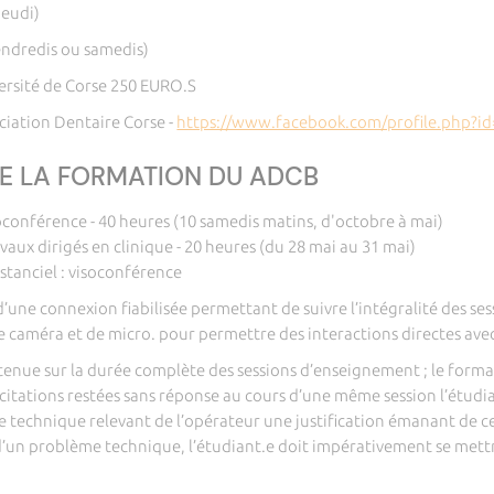
jeudi)
vendredis ou samedis)
ersité de Corse 250 EURO.S
iation Dentaire Corse -
https://www.facebook.com/profile.php?i
E LA FORMATION DU ADCB
soconférence - 40 heures (10 samedis matins, d'octobre à mai)
vaux dirigés en clinique - 20 heures (du 28 mai au 31 mai)
stanciel : visoconférence
r d’une connexion fiabilisée permettant de suivre l’intégralité des 
e caméra et de micro. pour permettre des interactions directes ave
tenue sur la durée complète des sessions d’enseignement ; le form
llicitations restées sans réponse au cours d’une même session l’ét
e technique relevant de l’opérateur une justification émanant de ce
d’un problème technique, l’étudiant.e doit impérativement se mettr