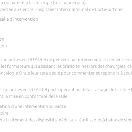
n du patient à la chirurgie (sur mannequin).
encadrée au Centre Hospitalier Intercommunal de Corte-Tattone
 salle d’intervention
ion
ntion
 étudiant.es en DU ADCB ne peuvent pas intervenir directement en s
les formateurs qui assistent les praticien.nes lors des chirurgies, ce
antologie Orale leur sera dédié pour commenter et répondre à toute
 étudiant.es en DU ADCB participeront au débarrassage de la table (p
t la mise en conformité de la salle :
sation d’une intervention suivante
toire
 du traitement des dispositifs médicaux réutilisables (chaîne de stéri