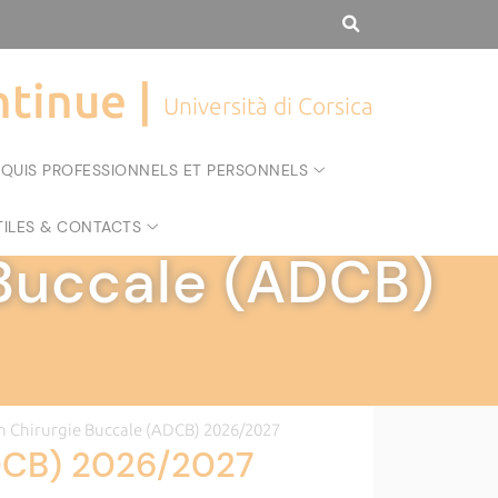
tinue |
Università di Corsica
CQUIS PROFESSIONNELS ET PERSONNELS
TILES & CONTACTS
 Buccale (ADCB)
en Chirurgie Buccale (ADCB) 2026/2027
ADCB) 2026/2027