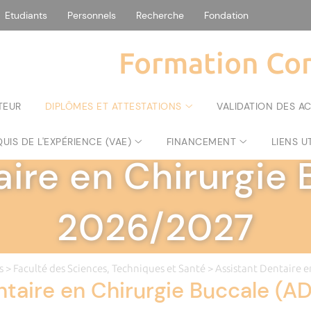
Etudiants
Personnels
Recherche
Fondation
Formation Con
TEUR
DIPLÔMES ET ATTESTATIONS
VALIDATION DES A
FORMATION CONTINUE
|
UIS DE L'EXPÉRIENCE (VAE)
FINANCEMENT
LIENS U
aire en Chirurgie
2026/2027
s
>
Faculté des Sciences, Techniques et Santé
> Assistant Dentaire 
ntaire en Chirurgie Buccale (