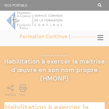
NOS PORTAILS :
Formation Continue |
Università di Corsica
FORMATION CONTINUE
|
Habilitation à exercer la maîtrise
d’œuvre en son nom propre
(HMONP)
PARTAGE
PDF
Habilitation à exercer la