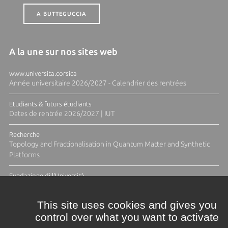
A BUTTEGUCCIA
A la une sur nos sites web
www.universita.corsica
Année universitaire 2026/2027 - Calendrier des rentrées
Etudiants & futurs étudiants
Dates de rentrée 2026/2027 | IUT
Recherche
Topology and Fractionalisation in Quantum Matter and Synthetic
Platforms
Fundazione di l'Università
Résidence Ange Tomasi "Lagune and Zeste" avec la photographe
Diane Moulenc
This site uses cookies and gives you
control over what you want to activate