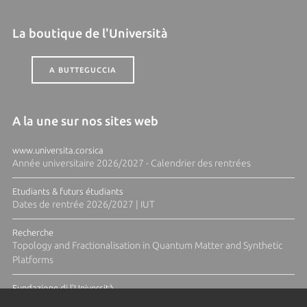
La boutique de l'Università
A BUTTEGUCCIA
A la une sur nos sites web
www.universita.corsica
Année universitaire 2026/2027 - Calendrier des rentrées
Etudiants & futurs étudiants
Dates de rentrée 2026/2027 | IUT
Recherche
Topology and Fractionalisation in Quantum Matter and Synthetic
Platforms
Fundazione di l'Università
Résidence Ange Tomasi "Lagune and Zeste" avec la photographe