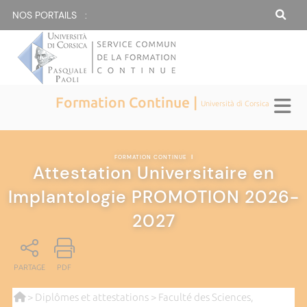
NOS PORTAILS :
Formation Continue |
Università di Corsica
FORMATION CONTINUE
|
Attestation Universitaire en
Implantologie PROMOTION 2026-
2027
PARTAGE
PDF
>
Diplômes et attestations
>
Faculté des Sciences,