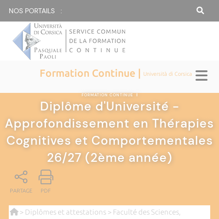
NOS PORTAILS :
Formation Continue |
Università di Corsica
FORMATION CONTINUE
|
Diplôme d'Université -
Approfondissement en Thérapies
Cognitives et Comportementales
26/27 (2ème année)
PARTAGE
PDF
>
Diplômes et attestations
>
Faculté des Sciences,